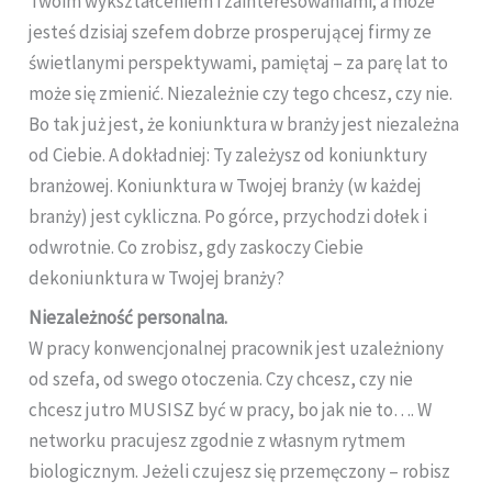
Twoim wykształceniem i zainteresowaniami; a może
jesteś dzisiaj szefem dobrze prosperującej firmy ze
świetlanymi perspektywami, pamiętaj – za parę lat to
może się zmienić. Niezależnie czy tego chcesz, czy nie.
Bo tak już jest, że koniunktura w branży jest niezależna
od Ciebie. A dokładniej: Ty zależysz od koniunktury
branżowej. Koniunktura w Twojej branży (w każdej
branży) jest cykliczna. Po górce, przychodzi dołek i
odwrotnie. Co zrobisz, gdy zaskoczy Ciebie
dekoniunktura w Twojej branży?
Niezależność personalna.
W pracy konwencjonalnej pracownik jest uzależniony
od szefa, od swego otoczenia. Czy chcesz, czy nie
chcesz jutro MUSISZ być w pracy, bo jak nie to…. W
networku pracujesz zgodnie z własnym rytmem
biologicznym. Jeżeli czujesz się przemęczony – robisz