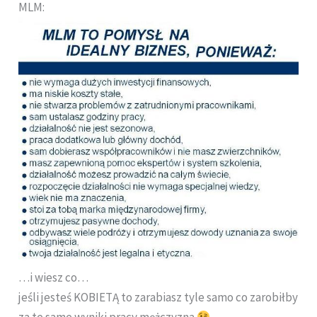
MLM:
…i wiesz co…
jeśli jesteś KOBIETĄ to zarabiasz tyle samo co zarobiłby
za te same wyniki pracy mężczyzna