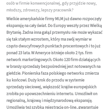
osób w firmie konwencjonalnej, gdy przyjdzie nowy,
młodszy, zdrowszy, lepszy pracownik?
Wielkie amerykańskie firmy MLM już dawno rozpoczęły
ekspansję na cały świat. Do Europy weszły przez Wielką
Brytanię. Żadna inna gałąź przemysłu nie może wykazać
się tak stałym wzrostem, który ma swój wymiar w
często dwucyfrowych punktach procentowych i to już
ponad 23 lata. W Ameryce istnieje około 2 tys. firm
network marketingowych. Około 120 firm działających
w branży sprzedaży bezpośredniej jest notowanych na
giełdzie. Pionierska faza polskiego networku zmierza
ku końcowi. Duży krok do przodu w systemie
sprzedaży sieciowej, większość krajów europejskich
zrobiła po upowszechnieniu internetu. Umożliwił on
regionalną, krajową i międzynarodową ekspansję.
Umożliwia też szybką rejestrację on-line, gwarantuje