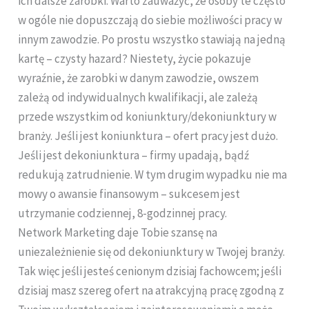
ich dalsze zarobki. Warto zauważyć, że osoby te często
w ogóle nie dopuszczają do siebie możliwości pracy w
innym zawodzie. Po prostu wszystko stawiają na jedną
kartę – czysty hazard? Niestety, życie pokazuje
wyraźnie, że zarobki w danym zawodzie, owszem
zależą od indywidualnych kwalifikacji, ale zależą
przede wszystkim od koniunktury/dekoniunktury w
branży. Jeśli jest koniunktura – ofert pracy jest dużo.
Jeśli jest dekoniunktura – firmy upadają, bądź
redukują zatrudnienie. W tym drugim wypadku nie ma
mowy o awansie finansowym – sukcesem jest
utrzymanie codziennej, 8-godzinnej pracy.
Network Marketing daje Tobie szansę na
uniezależnienie się od dekoniunktury w Twojej branży.
Tak więc jeśli jesteś cenionym dzisiaj fachowcem; jeśli
dzisiaj masz szereg ofert na atrakcyjną pracę zgodną z