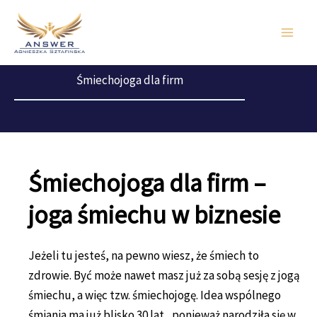
Przejdź
do
treści
Śmiechojoga dla firm
Śmiechojoga dla firm –
joga śmiechu w biznesie
Jeżeli tu jesteś, na pewno wiesz, że śmiech to
zdrowie. Być może nawet masz już za sobą sesję z jogą
śmiechu, a więc tzw. śmiechojogę. Idea wspólnego
śmiania ma już blisko 30 lat, ponieważ narodziła się w