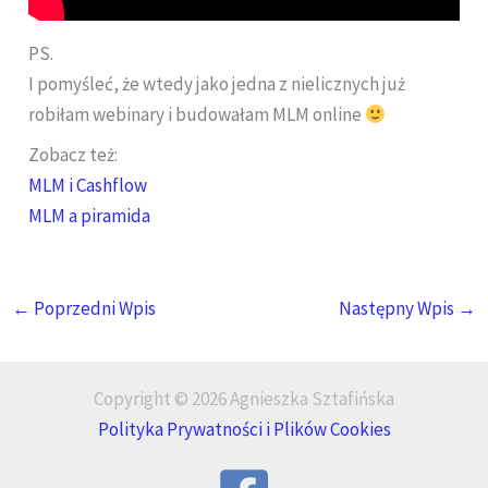
PS.
I pomyśleć, że wtedy jako jedna z nielicznych już
robiłam webinary i budowałam MLM online
Zobacz też:
MLM i Cashflow
MLM a piramida
←
Poprzedni Wpis
Następny Wpis
→
Copyright © 2026 Agnieszka Sztafińska
Polityka Prywatności i Plików Cookies