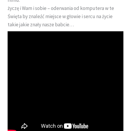
filmu:
życzę i Wam i sobie – oderwania od komputera w te
Święta by znaleźć miejsce w głowie i sercu na życie
takie jakie znały nasze babcie…