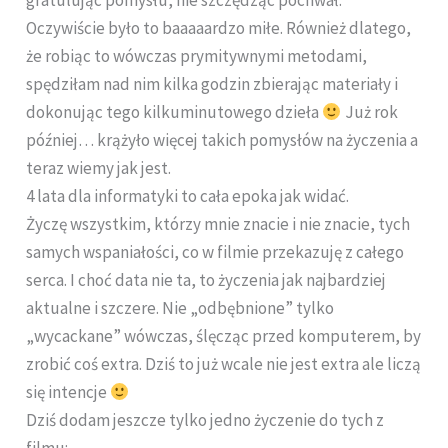
gratulując pomysłu, nie szczędząc pochwał.
Oczywiście było to baaaaardzo miłe. Również dlatego,
że robiąc to wówczas prymitywnymi metodami,
spędziłam nad nim kilka godzin zbierając materiały i
dokonując tego kilkuminutowego dzieła
Już rok
później…
krążyło więcej takich pomysłów na życzenia a
teraz wiemy jak jest.
4 lata dla informatyki to cała epoka jak widać.
Życzę wszystkim, którzy mnie znacie i nie znacie, tych
samych wspaniałości, co w filmie przekazuję z całego
serca. I choć data nie ta, to życzenia jak najbardziej
aktualne i szczere. Nie „odbębnione” tylko
„wycackane” wówczas, ślęcząc przed komputerem, by
zrobić coś extra. Dziś to już wcale nie jest extra ale liczą
się intencje
Dziś dodam jeszcze tylko jedno życzenie do tych z