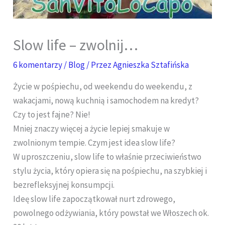
Slow life – zwolnij…
6 komentarzy
/
Blog
/ Przez
Agnieszka Sztafińska
Życie w pośpiechu, od weekendu do weekendu, z
wakacjami, nową kuchnią i samochodem na kredyt?
Czy to jest fajne? Nie!
Mniej znaczy więcej a życie lepiej smakuje w
zwolnionym tempie. Czym jest idea slow life?
W uproszczeniu, slow life to właśnie przeciwieństwo
stylu życia, który opiera się na pośpiechu, na szybkiej i
bezrefleksyjnej konsumpcji.
Ideę slow life zapoczątkował nurt zdrowego,
powolnego odżywiania, który powstał we Włoszech ok.