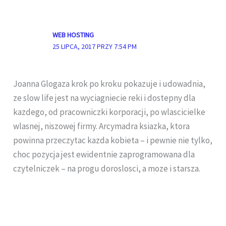
WEB HOSTING
25 LIPCA, 2017 PRZY 7:54 PM
Joanna Glogaza krok po kroku pokazuje i udowadnia,
ze slow life jest na wyciagniecie reki i dostepny dla
kazdego, od pracowniczki korporacji, po wlascicielke
wlasnej, niszowej firmy. Arcymadra ksiazka, ktora
powinna przeczytac kazda kobieta – i pewnie nie tylko,
choc pozycja jest ewidentnie zaprogramowana dla
czytelniczek – na progu doroslosci, a moze i starsza.