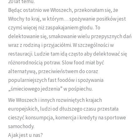
20 lat temu.
Będąc ostatnio we Włoszech, przekonałam się, że
Włochy to kraj, w którym…
spożywanie posiłków jest
czymś więcej niż zaspakajaniem głodu. To
delektowanie się, smakowanie wielu przepysznych dań
wraz z rodziną i przyjaciółmi. W szczególności w
restauracji. Ludzie tam idą często aby delektować się
różnorodnością potraw. Slow food miał być
alternatywą, przeciwieństwem do coraz
popularniejszych fast foodów i spożywania
„śmieciowego jedzenia” w pośpiechu.
We Włoszech i innych rozwiniętych krajach
europejskich, ludzi od dłuższego czasu przestała
cieszyć konsumpcja, komercja i kredyty na sportowe
samochody.
A jak jest u nas?