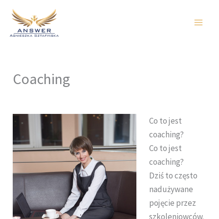
Przejdź
do
treści
Coaching
Co to jest
coaching?
Co to jest
coaching?
Dziś to często
nadużywane
pojęcie przez
szkoleniowców.