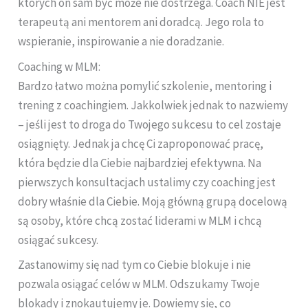
których on sam być może nie dostrzega. Coach NIE jest
terapeutą ani mentorem ani doradcą. Jego rola to
wspieranie, inspirowanie a nie doradzanie.
Coaching w MLM:
Bardzo łatwo można pomylić szkolenie, mentoring i
trening z coachingiem. Jakkolwiek jednak to nazwiemy
– jeśli jest to droga do Twojego sukcesu to cel zostaje
osiągnięty. Jednak ja chcę Ci zaproponować pracę,
która będzie dla Ciebie najbardziej efektywna. Na
pierwszych konsultacjach ustalimy czy coaching jest
dobry właśnie dla Ciebie. Moją główną grupą docelową
są osoby, które chcą zostać liderami w MLM i chcą
osiągać sukcesy.
Zastanowimy się nad tym co Ciebie blokuje i nie
pozwala osiągać celów w MLM. Odszukamy Twoje
blokady i znokautujemy je. Dowiemy się, co