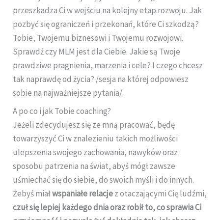
przeszkadza Ci w wejściu na kolejny etap rozwoju. Jak
pozbyć się ograniczeń i przekonań, które Ci szkodzą?
Tobie, Twojemu biznesowi i Twojemu rozwojowi.
Sprawdź czy MLM jest dla Ciebie. Jakie są Twoje
prawdziwe pragnienia, marzenia i cele? I czego chcesz
tak naprawdę od życia? /sesja na której odpowiesz
sobie na najważniejsze pytania/.
A po co i jak Tobie coaching?
Jeżeli zdecydujesz się ze mną pracować, będę
towarzyszyć Ci w znalezieniu takich możliwości
ulepszenia swojego zachowania, nawyków oraz
sposobu patrzenia na świat, abyś mógł zawsze
uśmiechać się do siebie, do swoich myśli i do innych.
Żebyś miał
wspaniałe relacje
z otaczającymi Cię ludźmi,
czuł się lepiej każdego dnia oraz robił to, co sprawia Ci