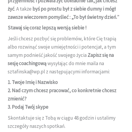
przyjemność i pozwala żyć dokładnie tak, jak chcesz
żyć
. A także
byś po prostu był z siebie dumny i mógł
zawsze wieczorem pomyśleć : „To był świetny dzień.
”
Stawaj się coraz lepszą wersją siebie !
Jeśli chcesz pozbyć się problemów, które Cię trapią
albo rozwinąć swoje umiejętności i potencjał, a tym
samym podnieść jakość swojego życia
Zapisz się na
sesję coachingową
wysyłając do mnie maila na
sztafinska@wp.pl z następującymi informacjami:
1. Twoje Imię i Nazwisko
2. Nad czym chcesz pracować, co konkretnie chcesz
zmienić?
3. Podaj Twój skype
Skontaktuje się z Tobą w ciągu 48 godzin i ustalimy
szczegóły naszych spotkań.